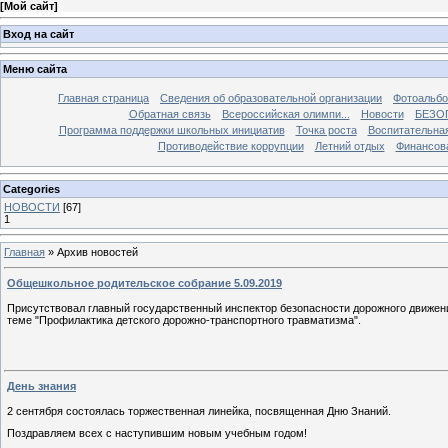
[
Мой сайт
]
Вход на сайт
Меню сайта
Главная страница
Сведения об образовательной организации
Фотоальб
Обратная связь
Всероссийская олимпи...
Новости
БЕЗО
Программа поддержки школьных инициатив
Точка роста
Воспитательна
Противодействие коррупции
Летний отдых
Финансов
Categories
НОВОСТИ
[67]
1
Главная
»
Архив новостей
Общешкольное родительское собрание 5.09.2019
Присутствовал главный государственный инспектор безопасности дорожного движен
теме "Профилактика детского дорожно-транспортного травматизма".
День знания
2 сентября состоялась торжественная линейка, посвященная Дню Знаний.
Поздравляем всех с наступившим новым учебным годом!