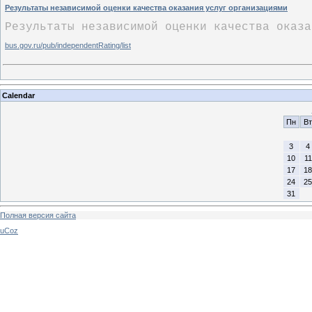
Результаты независимой оценки качества оказания услуг организациями
Результаты независимой оценки качества оказа
bus.gov.ru/pub/independentRating/list
Calendar
Пн
Вт
3
4
10
11
17
18
24
25
31
Полная версия сайта
uCoz