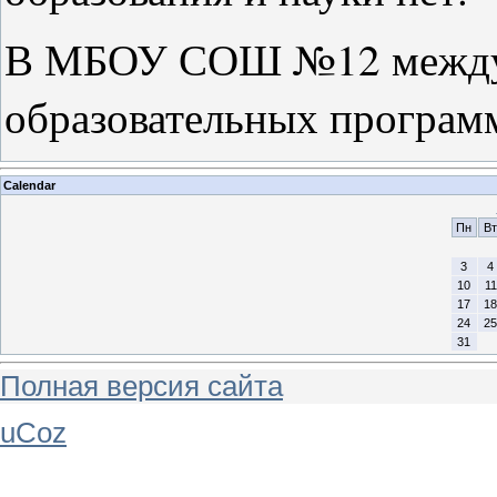
В МБОУ СОШ №12 междун
образовательных программ
Calendar
Пн
Вт
3
4
10
11
17
18
24
25
31
Полная версия сайта
uCoz