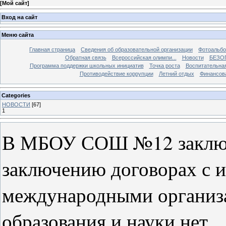
[
Мой сайт
]
Вход на сайт
Меню сайта
Главная страница
Сведения об образовательной организации
Фотоальб
Обратная связь
Всероссийская олимпи...
Новости
БЕЗО
Программа поддержки школьных инициатив
Точка роста
Воспитательна
Противодействие коррупции
Летний отдых
Финансов
Categories
НОВОСТИ
[67]
1
В МБОУ СОШ №12 заключ
заключению договорах с 
международными организ
образования и науки нет.