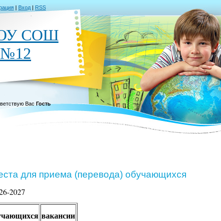
рация
|
Вход
|
RSS
ОУ СОШ
№12
ветствую Вас
Гость
еста для приема (перевода) обучающихся
26-2027
учающихся
вакансии