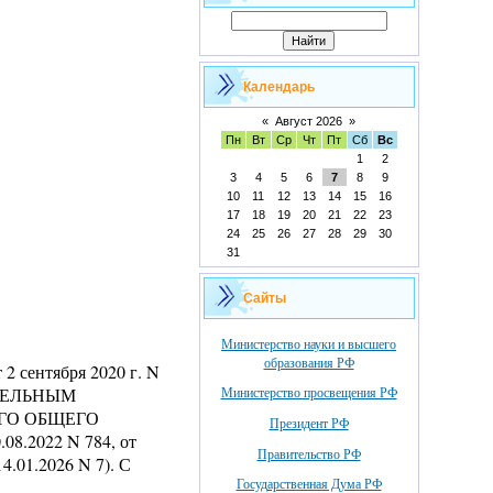
Календарь
«
Август 2026
»
Пн
Вт
Ср
Чт
Пт
Сб
Вс
1
2
3
4
5
6
7
8
9
10
11
12
13
14
15
16
17
18
19
20
21
22
23
24
25
26
27
28
29
30
31
Сайты
Министерство науки и высшего
образования РФ
нтября 2020 г. N
ТЕЛЬНЫМ
Министерство просвещения РФ
ГО ОБЩЕГО
Президент РФ
08.2022 N 784, от
Правительство РФ
14.01.2026 N 7). С
Государственная Дума РФ