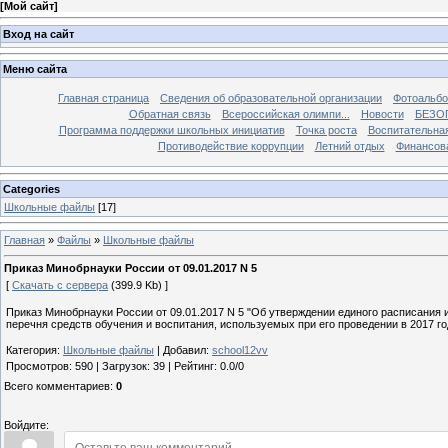
[
Мой сайт
]
Вход на сайт
Меню сайта
Главная страница
Сведения об образовательной организации
Фотоальб
Обратная связь
Всероссийская олимпи...
Новости
БЕЗО
Программа поддержки школьных инициатив
Точка роста
Воспитательна
Противодействие коррупции
Летний отдых
Финансов
Categories
Школьные файлы
[17]
Главная
»
Файлы
»
Школьные файлы
Приказ Минобрнауки России от 09.01.2017 N 5
[
Скачать с сервера
(399.9 Kb) ]
Приказ Минобрнауки России от 09.01.2017 N 5 "Об утверждении единого расписания
перечня средств обучения и воспитания, используемых при его проведении в 2017 г
Категория
:
Школьные файлы
|
Добавил
:
school12vv
Просмотров
:
590
|
Загрузок
:
39
|
Рейтинг
:
0.0
/
0
Всего комментариев
:
0
Войдите: