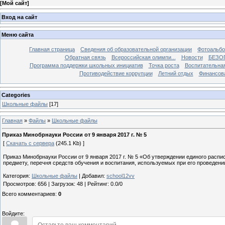
[
Мой сайт
]
Вход на сайт
Меню сайта
Главная страница
Сведения об образовательной организации
Фотоальб
Обратная связь
Всероссийская олимпи...
Новости
БЕЗО
Программа поддержки школьных инициатив
Точка роста
Воспитательна
Противодействие коррупции
Летний отдых
Финансов
Categories
Школьные файлы
[17]
Главная
»
Файлы
»
Школьные файлы
Приказ Минобрнауки России от 9 января 2017 г. № 5
[
Скачать с сервера
(245.1 Kb) ]
Приказ Минобрнауки России от 9 января 2017 г. № 5 «Об утверждении единого расп
предмету, перечня средств обучения и воспитания, используемых при его проведении
Категория
:
Школьные файлы
|
Добавил
:
school12vv
Просмотров
:
656
|
Загрузок
:
48
|
Рейтинг
:
0.0
/
0
Всего комментариев
:
0
Войдите: