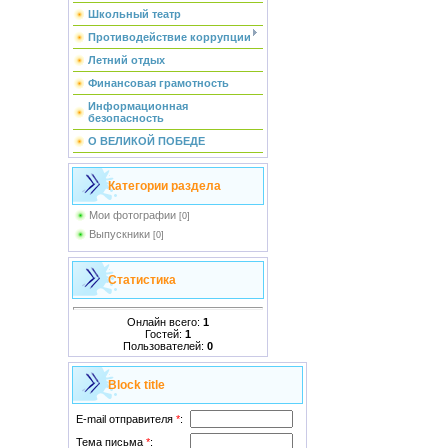
Школьный театр
Противодействие коррупции
Летний отдых
Финансовая грамотность
Информационная
безопасность
О ВЕЛИКОЙ ПОБЕДЕ
Категории раздела
Мои фотографии
[0]
Выпускники
[0]
Статистика
Онлайн всего:
1
Гостей:
1
Пользователей:
0
Block title
E-mail отправителя
*
:
Тема письма
*
: