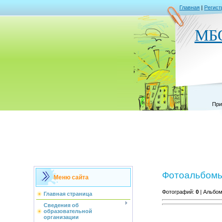
Главная
|
Регист
МБ
При
Фотоальбом
Меню сайта
Фотографий:
0
| Альбо
Главная страница
Сведения об
образовательной
организации